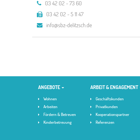
03 42 02 - 73 60
03 42 02 - 5 11 47
info@sbz-delitzsch.de
ANGEBOTE
ARBEIT & ENGAGEMENT
Wohnen
Geschäftskunden
Arbeiten
Privatkunden
Fördern & Betreuen
Kooperationspartner
Kinderbetreuung
Referenzen