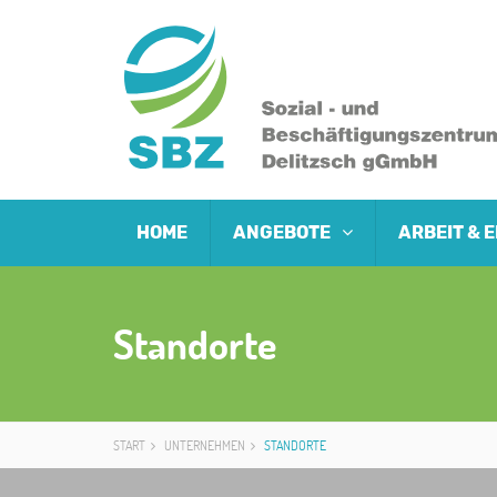
HOME
ANGEBOTE
ARBEIT &
Standorte
START
UNTERNEHMEN
STANDORTE