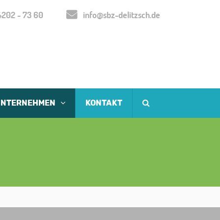
202 - 73 60
info@sbz-delitzsch.de
UNTERNEHMEN
KONTAKT