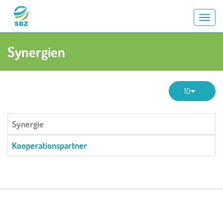
AN
/
VE
Synergien
DE
NAV
10
Synergie
Kooperationspartner