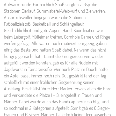
Aufwärmrunde. Für reichlich Spaß sorgten z. Bsp. die
Stationen Eierlauf, Gummistiefel-Weitwurf und Zielwerfen.
Anspruchsvoller hingegen waren die Stationen
Fußballzielstoß, Basketball und Schlängellauf.
Geschicklichkeit und gute Augen-Hand-Koordination war
beim Leitergolf, Mülleimer treffen, Cornhole Game und Ringe
werfen gefragt. Alle waren hoch motiviert, ehrgeizig, gaben
eifrig das Beste und hatten Spaß dabei. Na wenn das nicht
hungrig gemacht hat… Damit die Energiereserven wieder
aufgefüllt werden konnten, gab es für alle Nudeln mit
Jagdwurst in Tomatensoße. Wer noch Platz im Bauch hatte,
ein Apfel passt immer noch rein. Gut gestärkt fand der Tag
schließlich mit einer fröhlichen Siegerehrung seinen
Ausklang. Geschäftsführer Herr Markert erwies allen die Ehre
und verkündete die Plätze 1 – 3, eingeteilt in Frauen und
Männer. Dabei wurde auch das Handicap berücksichtigt und
so nochmal in 2 Kategorien aufgeteilt. Somit gab es 6 Sieger-
Frauen und 6 Sieger-Männer. Da jedoch keiner leer ausgehen