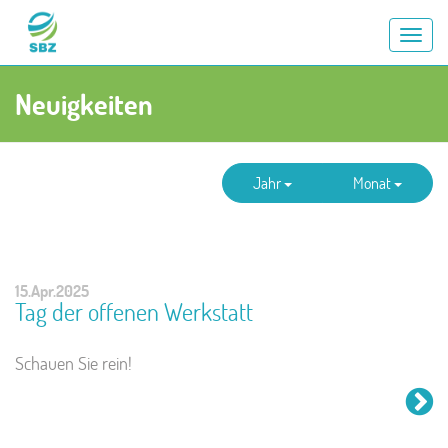
AN
/
VE
Neuigkeiten
DE
NAV
Jahr
Monat
15.Apr.2025
Tag der offenen Werkstatt
Schauen Sie rein!