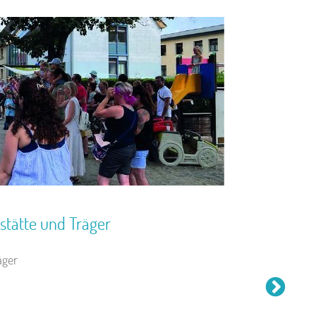
stätte und Träger
äger