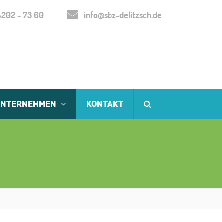
202 - 73 60
info@sbz-delitzsch.de
UNTERNEHMEN
KONTAKT