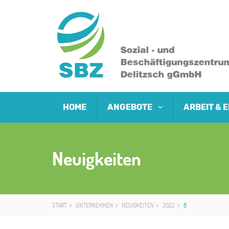
HOME
ANGEBOTE
ARBEIT &
Neuigkeiten
START
UNTERNEHMEN
NEUIGKEITEN
2022
8