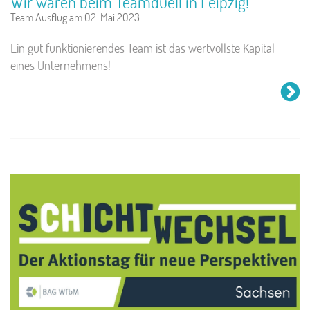
Wir waren beim Teamduell in Leipzig!
Team Ausflug am 02. Mai 2023
Ein gut funktionierendes Team ist das wertvollste Kapital
eines Unternehmens!