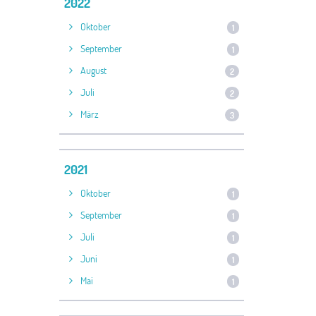
2022
Oktober
1
September
1
August
2
Juli
2
März
3
2021
Oktober
1
September
1
Juli
1
Juni
1
Mai
1