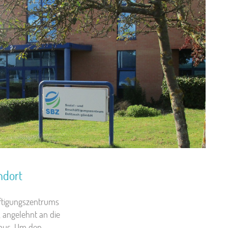
ndort
äftigungszentrums
, angelehnt an die
 aus. Um den