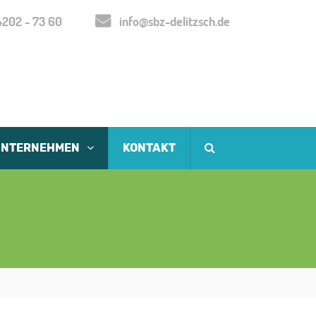
202 - 73 60
info@sbz-delitzsch.de
UNTERNEHMEN
KONTAKT