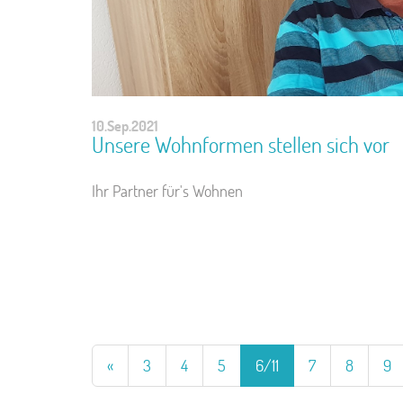
10.Sep.2021
Unsere Wohnformen stellen sich vor
Ihr Partner für's Wohnen
«
3
4
5
6/11
7
8
9