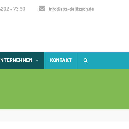
202 - 73 60
info@sbz-delitzsch.de
UNTERNEHMEN
KONTAKT